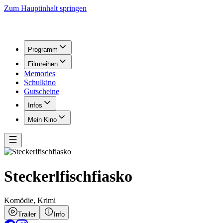
Zum Hauptinhalt springen
Programm
Filmreihen
Memories
Schulkino
Gutscheine
Infos
Mein Kino
Steckerlfischfiasko
Komödie,
Krimi
Trailer
Info